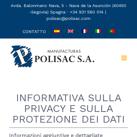
Skip
Avda. Balonmano Nava, 5 - Nava de la Asunción (40450
-Segovia) Spagna · +34 921 580 014
|
to
polisac@polisac.com
content
CONTATTO
INFORMATIVA SULLA
PRIVACY E SULLA
PROTEZIONE DEI DATI
Informazioni aggiuntive e dettagliate