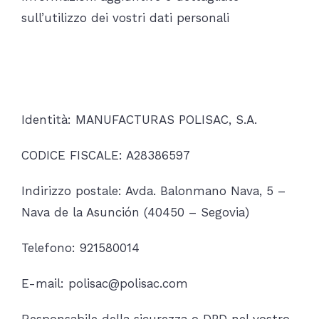
sull’utilizzo dei vostri dati personali
Chi è responsabile del
trattamento dei dati?
Identità: MANUFACTURAS POLISAC, S.A.
CODICE FISCALE: A28386597
Indirizzo postale: Avda. Balonmano Nava, 5 –
Nava de la Asunción (40450 – Segovia)
Telefono: 921580014
E-mail: polisac@polisac.com
Responsabile della sicurezza o DPD nel vostro