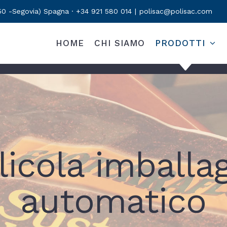
50 -Segovia) Spagna · +34 921 580 014
|
polisac@polisac.com
HOME
CHI SIAMO
PRODOTTI
licola imballa
automatico