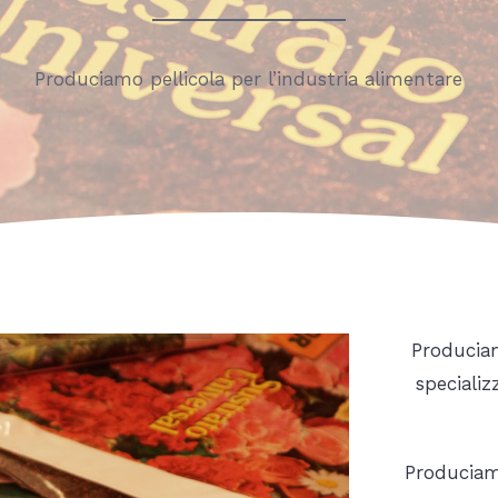
Produciamo pellicola per l’industria alimentare
Produciam
specializ
Produciamo