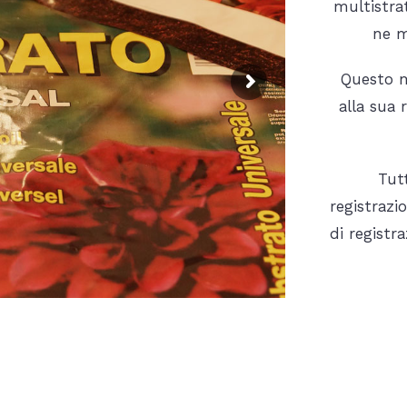
multistrat
ne m
Questo m
alla sua 
Tut
registrazi
di registr